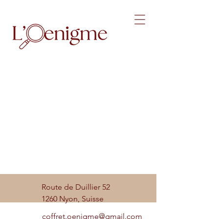
Route de Duillier 52
1260 Nyon, Suisse
coffret.oenigme@gmail.com