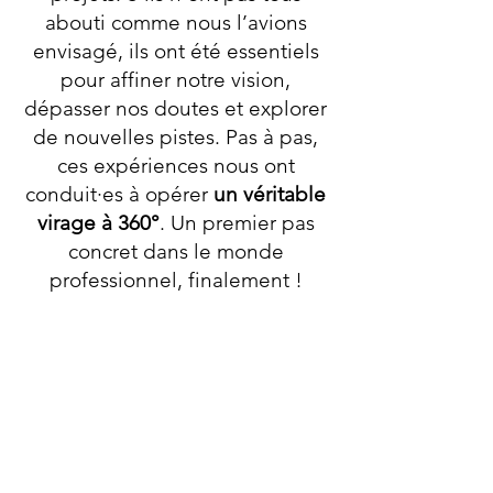
abouti comme nous l’avions
envisagé, ils ont été essentiels
pour affiner notre vision,
dépasser nos doutes et explorer
de nouvelles pistes. Pas à pas,
ces expériences nous ont
conduit·es à opérer
un véritable
virage à 360°
. Un premier pas
concret dans le monde
professionnel, finalement !
Aujourd’hui, ce coffret est
bien
plus qu’un simple jeu
. Avant
d’être enrichissant pour vous, il
l’a aussi été pour nous, tant sur
le plan humain qu’économique.
Nous sommes désormais fièr·es