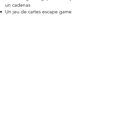
un cadenas
Un jeu de cartes escape game
Un carnet avec les notes
personnelles de Louis Verdot,
comprenant tous les indices
nécessaires à la réussite de
l’escape game
Un mini-formation à la
dégustation et des fiches de
dégustation détaillées
Un coffret parfait pour
apprendre, jouer et savourer
chaque étape de la création du
vin !